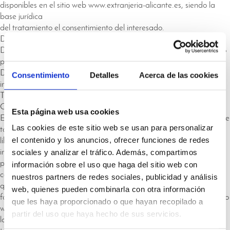
disponibles en el sitio web www.extranjeria-alicante.es, siendo la
base jurídica
del tratamiento el consentimiento del interesado.
DATOS DEL RESPONSABLE DE TRATAMIENTO:
DIRECCIÓN POSTAL: Avda. Maisonnave, número 41, 3º, código
postal 03003.
DIRECCIÓN DE CORREO ELECTRÓNICO:
Consentimiento
Detalles
Acerca de las cookies
info@residirenalicante.com
TELÉFONO DE ATENCIÓN AL CLIENTE: 622080318
CIF: 48.625.750-R
Esta página web usa cookies
El sitio web www.extranjeria-alicante.com dispone de formularios de
Las cookies de este sitio web se usan para personalizar
toma de datos. Los usuarios, aceptan expresamente y de forma
el contenido y los anuncios, ofrecer funciones de redes
libre e
sociales y analizar el tráfico. Además, compartimos
inequívoca que sus datos personales sean tratados por parte del
prestador con la finalidad de tramitar cualquier tipo de petición o
información sobre el uso que haga del sitio web con
comunicación
nuestros partners de redes sociales, publicidad y análisis
que sea realizada por el usuario a través de cualquiera de las
web, quienes pueden combinarla con otra información
formas de contacto que se ponen a disposición del usuario en el sitio
que les haya proporcionado o que hayan recopilado a
web, siendo
partir del uso que haya hecho de sus servicios.
la base jurídica del tratamiento el consentimiento del interesado a