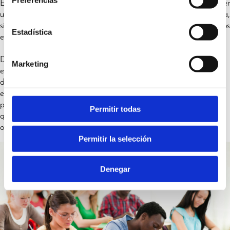
El
estudiante
puede
venir acompañado de sus familiares y obtene
una
autorización para trabajar por cuenta ajena
o propia,
siempre que la actividad sea compatible con la realización de los
Estadística
estudios.
/09/20118 los estudiantes tienen la posibilidad de iniciar
Desde el 4
Marketing
el proceso de
solicitud de su permiso de estancia
por estudios
directamente en España, al menos 30 días antes de agotar su
estancia legal. O bien, cuando se trate de la realización de
programas de enseñanza superior, será la propia institución en la
Permitir todas
que se vayan a cursar los estudios, la que presente la solicitud en la
oficina competente.
Permitir la selección
Denegar