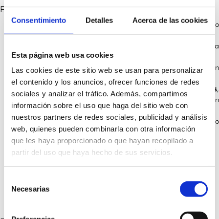
Este tipo de estancia puede obtenerse para:
Consentimiento
Detalles
Acerca de las cookies
Realizar prácticas no laborales en el marco de un convenio
elaborado a tal fin.
Realización o ampliación de estudios que conduzca a la
Esta página web usa cookies
obtención de un título o certificado de estudios.
Prestación de un
servicio de voluntariado
dentro de un
Las cookies de este sitio web se usan para personalizar
programa que persiga objetivos de interés general.
el contenido y los anuncios, ofrecer funciones de redes
Para participar en un
programa de movilidad de alumnos
,
sociales y analizar el tráfico. Además, compartimos
en un programa de enseñanza secundaria y/o bachillerato en
información sobre el uso que haga del sitio web con
un centro docente o científico oficialmente reconocido.
nuestros partners de redes sociales, publicidad y análisis
Para la realización de actividades de investigación o
web, quienes pueden combinarla con otra información
formación.
que les haya proporcionado o que hayan recopilado a
partir del uso que haya hecho de sus servicios.
¿Qué otros requisitos son necesarios para un
Selección
permiso de residencia de un estudiente
Necesarias
de
extranjero?
consentimiento
Preferencias